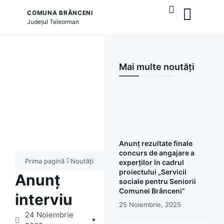
COMUNA BRÂNCENI
Județul
Teleorman
și serviciile publice
Mai multe noutăți
Anunț rezultate finale
concurs de angajare a
Prima pagină
Noutăți
experților în cadrul
proiectului „Servicii
Anunț
sociale pentru Seniorii
Comunei Brânceni”
interviu
25 Noiembrie, 2025
24 Noiembrie