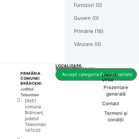
Furnizori (0)
Guvern (0)
Primărie (18)
Vânzare (0)
LOCALIZARE
Acest conținut este blocat până când acceptați categoria corespunzătoare de cookie-uri.
PRIMĂRIA
Accept categoria Funcționalitate
LINKURI
COMUNEI
UTILE
BRÂNCENI
Prezentare
Județul
generală
Teleorman
DN51
Contact
comuna
Brânceni,
Termeni și
județul
condiții
Teleorman
147035