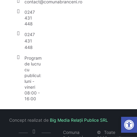
contact@comunabranceni.ro
0247
431
448
0247
431
448
Program
de lucru
cu
publicul:
luni -
vineri
08:00 -
16:00
Open
Concept realizat de
Big Media Relații Publice SRL
Comuna
©
Toate