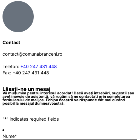
Contact
contact@comunabranceni.ro
Telefon:
+40 247 431 448
Fax: +40 247 431 448
Lăsați-ne un mesaj
Vă mulțumim pentru interesul acordat! Dacă aveți întrebări, sugestii sau
aveți nevoie de asistență, vă rugăm să ne contactați prin completarea
formularului de mai jos. Echipa noastră va răspunde cât mai curând
posibil la mesajul dumneavoastră.
"
*
" indicates required fields
Nume
*