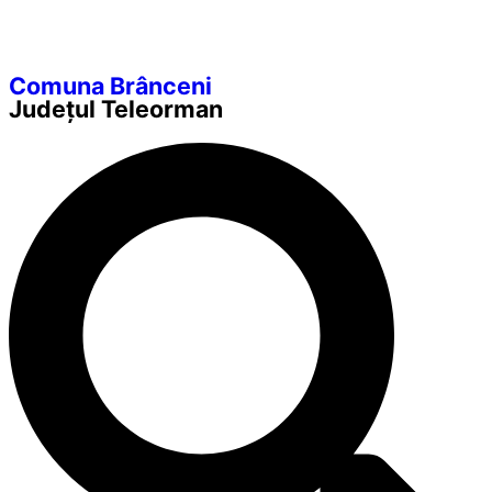
Comuna Brânceni
Județul
Teleorman