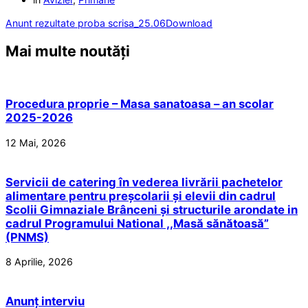
Anunt rezultate proba scrisa_25.06
Download
Mai multe noutăți
Procedura proprie – Masa sanatoasa – an scolar
2025-2026
12 Mai, 2026
Servicii de catering în vederea livrării pachetelor
alimentare pentru preșcolarii și elevii din cadrul
Scolii Gimnaziale Brânceni și structurile arondate in
cadrul Programului National ,,Masă sănătoasă”
(PNMS)
8 Aprilie, 2026
Anunț interviu