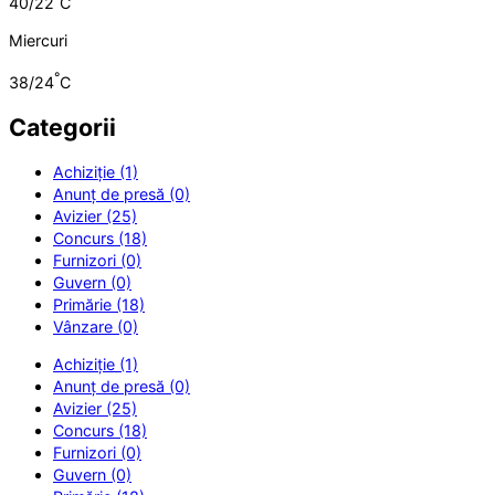
40/22
C
Miercuri
°
38/24
C
Categorii
Achiziție (1)
Anunț de presă (0)
Avizier (25)
Concurs (18)
Furnizori (0)
Guvern (0)
Primărie (18)
Vânzare (0)
Achiziție (1)
Anunț de presă (0)
Avizier (25)
Concurs (18)
Furnizori (0)
Guvern (0)