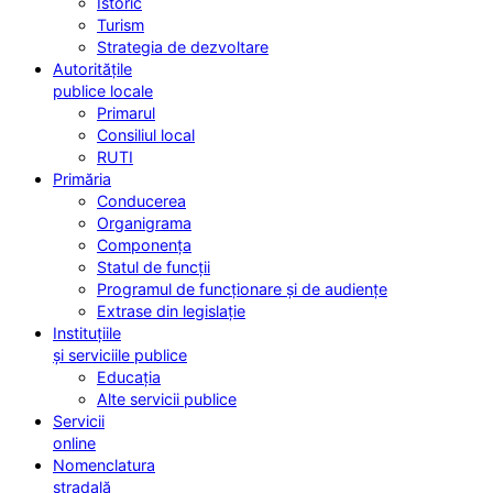
Istoric
Turism
Strategia de dezvoltare
Autoritățile
publice locale
Primarul
Consiliul local
RUTI
Primăria
Conducerea
Organigrama
Componența
Statul de funcții
Programul de funcționare și de audiențe
Extrase din legislație
Instituțiile
și serviciile publice
Educația
Alte servicii publice
Servicii
online
Nomenclatura
stradală