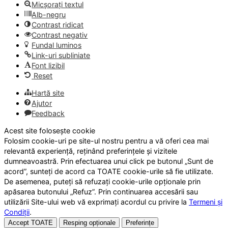
Micșorați textul
Alb-negru
Contrast ridicat
Contrast negativ
Fundal luminos
Link-uri subliniate
Font lizibil
Reset
Hartă site
Ajutor
Feedback
Acest site folosește cookie
Folosim cookie-uri pe site-ul nostru pentru a vă oferi cea mai
relevantă experiență, reținând preferințele și vizitele
dumneavoastră. Prin efectuarea unui click pe butonul „Sunt de
acord”, sunteți de acord ca TOATE cookie-urile să fie utilizate.
De asemenea, puteți să refuzați cookie-urile opționale prin
apăsarea butonului „Refuz”. Prin continuarea accesării sau
utilizării Site-ului web vă exprimați acordul cu privire la
Termeni și
Condiții
.
Accept TOATE
Resping opționale
Preferințe