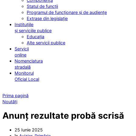
Componența
Statul de funcții
Programul de funcționare și de audiențe
Extrase din legislație
Instituțiile
și serviciile publice
Educația
Alte servicii publice
Servicii
online
Nomenclatura
stradală
Monitorul
Oficial Local
Prima pagină
Noutăți
Anunț rezultate probă scrisă
25 Iunie 2025
în
Avizier
,
Primărie