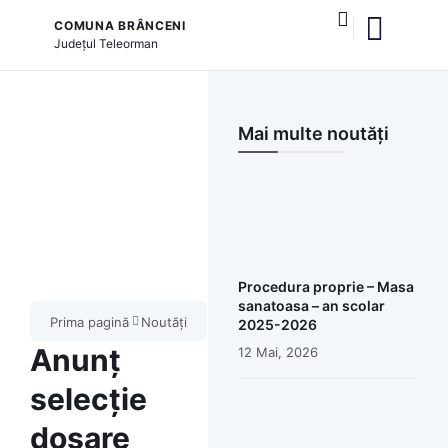
COMUNA BRÂNCENI
Județul
Teleorman
și serviciile publice
Mai multe noutăți
Procedura proprie – Masa
sanatoasa – an scolar
Prima pagină
Noutăți
2025-2026
Anunț
12 Mai, 2026
selecție
dosare