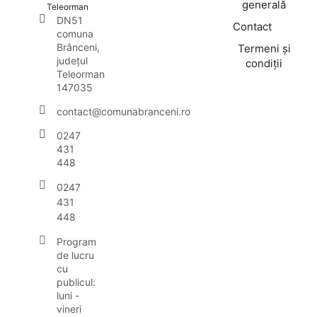
generală
Teleorman
DN51
Contact
comuna
Brânceni,
Termeni și
județul
condiții
Teleorman
147035
contact@comunabranceni.ro
0247
431
448
0247
431
448
Program
de lucru
cu
publicul:
luni -
vineri