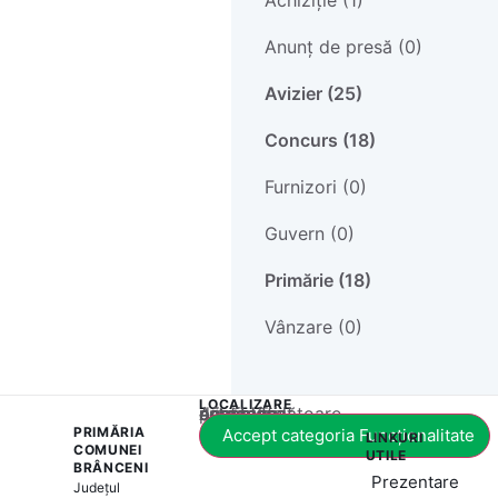
Achiziție (1)
Anunț de presă (0)
Avizier (25)
Concurs (18)
Furnizori (0)
Guvern (0)
Primărie (18)
Vânzare (0)
LOCALIZARE
Acest conținut este blocat până când acceptați categoria corespunzătoare de cookie-uri.
PRIMĂRIA
Accept categoria Funcționalitate
LINKURI
COMUNEI
UTILE
BRÂNCENI
Prezentare
Județul