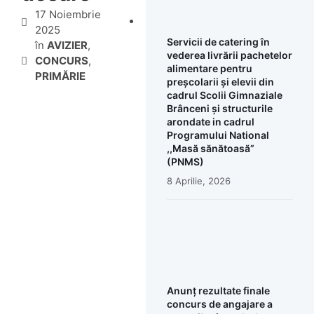
17 Noiembrie
2025
Servicii de catering în
în
AVIZIER
,
vederea livrării pachetelor
CONCURS
,
alimentare pentru
PRIMĂRIE
preșcolarii și elevii din
cadrul Scolii Gimnaziale
Brânceni și structurile
arondate in cadrul
Programului National
,,Masă sănătoasă”
(PNMS)
8 Aprilie, 2026
Anunț rezultate finale
concurs de angajare a