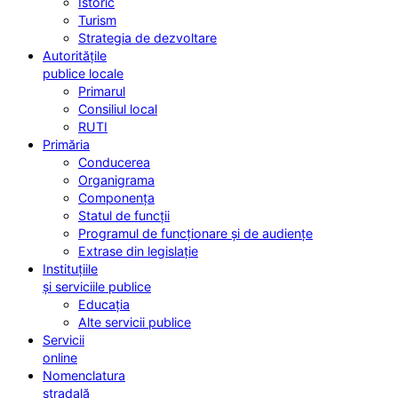
Istoric
Turism
Strategia de dezvoltare
Autoritățile
publice locale
Primarul
Consiliul local
RUTI
Primăria
Conducerea
Organigrama
Componența
Statul de funcții
Programul de funcționare și de audiențe
Extrase din legislație
Instituțiile
și serviciile publice
Educația
Alte servicii publice
Servicii
online
Nomenclatura
stradală