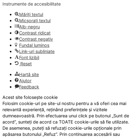
Instrumente de accesibilitate
Măriți textul
Micșorați textul
Alb-negru
Contrast ridicat
Contrast negativ
Fundal luminos
Link-uri subliniate
Font lizibil
Reset
Hartă site
Ajutor
Feedback
Acest site folosește cookie
Folosim cookie-uri pe site-ul nostru pentru a vă oferi cea mai
relevantă experiență, reținând preferințele și vizitele
dumneavoastră. Prin efectuarea unui click pe butonul „Sunt de
acord”, sunteți de acord ca TOATE cookie-urile să fie utilizate.
De asemenea, puteți să refuzați cookie-urile opționale prin
apăsarea butonului „Refuz”. Prin continuarea accesării sau