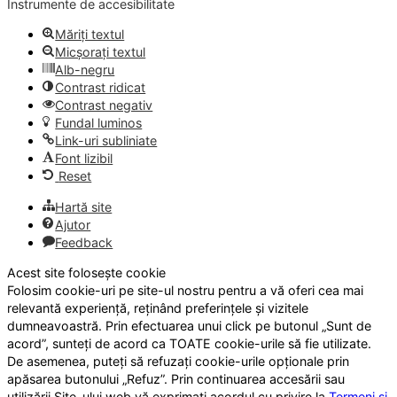
Instrumente de accesibilitate
Măriți textul
Micșorați textul
Alb-negru
Contrast ridicat
Contrast negativ
Fundal luminos
Link-uri subliniate
Font lizibil
Reset
Hartă site
Ajutor
Feedback
Acest site folosește cookie
Folosim cookie-uri pe site-ul nostru pentru a vă oferi cea mai
relevantă experiență, reținând preferințele și vizitele
dumneavoastră. Prin efectuarea unui click pe butonul „Sunt de
acord”, sunteți de acord ca TOATE cookie-urile să fie utilizate.
De asemenea, puteți să refuzați cookie-urile opționale prin
apăsarea butonului „Refuz”. Prin continuarea accesării sau
utilizării Site-ului web vă exprimați acordul cu privire la
Termeni și