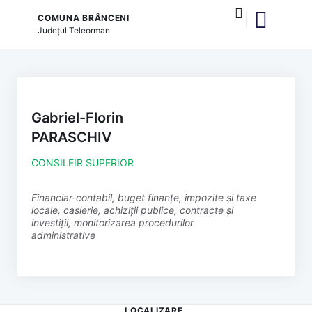
COMUNA BRÂNCENI
Județul
Teleorman
și serviciile publice
Gabriel-Florin
PARASCHIV
CONSILEIR SUPERIOR
Financiar-contabil, buget finanțe, impozite și taxe
locale, casierie, achiziții publice, contracte și
investiții, monitorizarea procedurilor
administrative
LOCALIZARE