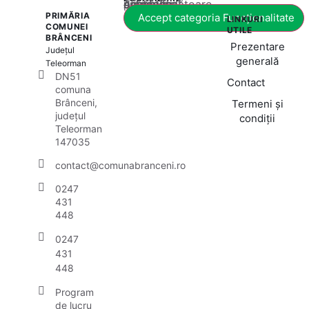
Acest conținut este blocat până când acceptați categoria corespunzătoare de cookie-uri.
PRIMĂRIA
Accept categoria Funcționalitate
LINKURI
COMUNEI
UTILE
BRÂNCENI
Prezentare
Județul
generală
Teleorman
DN51
Contact
comuna
Brânceni,
Termeni și
județul
condiții
Teleorman
147035
contact@comunabranceni.ro
0247
431
448
0247
431
448
Program
de lucru