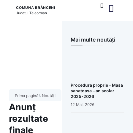
COMUNA BRÂNCENI
Județul
Teleorman
și serviciile publice
Mai multe noutăți
Procedura proprie – Masa
sanatoasa – an scolar
Prima pagină
Noutăți
2025-2026
Anunț
12 Mai, 2026
rezultate
finale