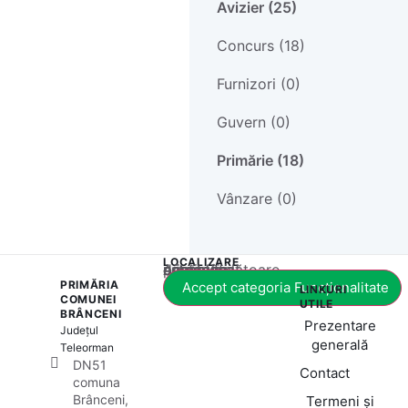
Avizier (25)
Concurs (18)
Furnizori (0)
Guvern (0)
Primărie (18)
Vânzare (0)
LOCALIZARE
Acest conținut este blocat până când acceptați categoria corespunzătoare de cookie-uri.
PRIMĂRIA
Accept categoria Funcționalitate
LINKURI
COMUNEI
UTILE
BRÂNCENI
Prezentare
Județul
generală
Teleorman
DN51
Contact
comuna
Brânceni,
Termeni și