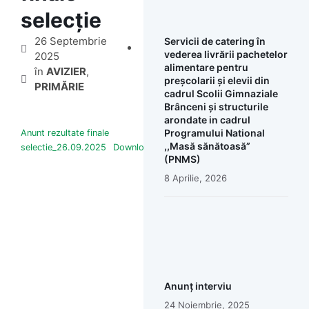
selecție
26 Septembrie
Servicii de catering în
vederea livrării pachetelor
2025
alimentare pentru
în
AVIZIER
,
preșcolarii și elevii din
PRIMĂRIE
cadrul Scolii Gimnaziale
Brânceni și structurile
arondate in cadrul
Programului National
Anunt rezultate finale
,,Masă sănătoasă”
selectie_26.09.2025
Download
(PNMS)
8 Aprilie, 2026
Anunț interviu
24 Noiembrie, 2025